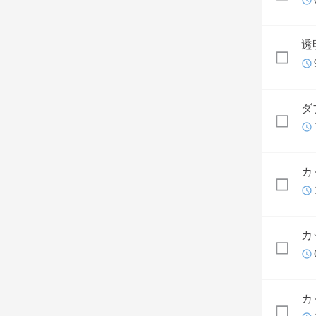
透
ダ
カ
カ
カ