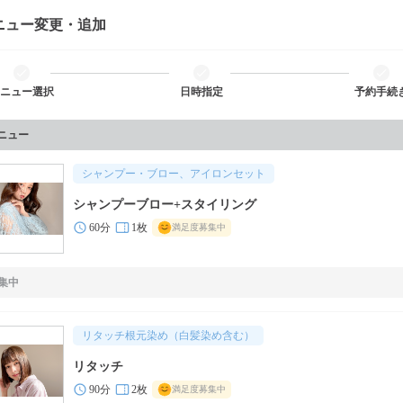
ニュー変更・追加
ニュー選択
日時指定
予約手続
メニュー
シャンプー・ブロー、アイロンセット
シャンプーブロー+スタイリング
60分
1枚
満足度募集中
集中
リタッチ根元染め（白髪染め含む）
リタッチ
90分
2枚
満足度募集中