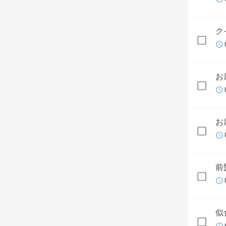
ク
お
お
前
似