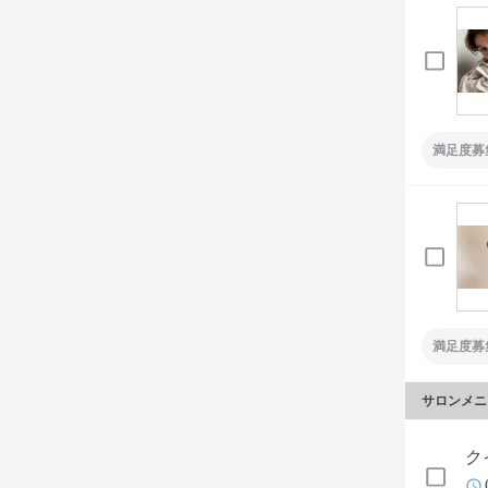
満足度募
満足度募
サロンメニ
ク