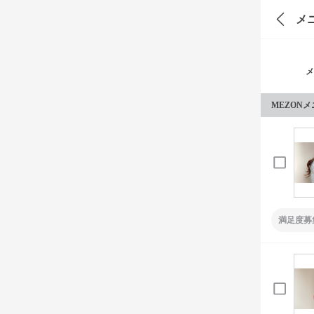
メ
メ
MEZON
満足度募