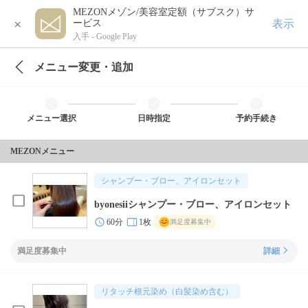
MEZONメゾン/美容室定額（サブスク）サ
×
表示
ービス
入手 -
Google Play
メニュー変更・追加
メニュー選択
日時指定
予約手続き
MEZONメニュー
シャンプー・ブロー、アイロンセット
byonesiiシャンプー・ブロー、アイロンセット
60分
1枚
満足度募集中
満足度募集中
詳細
リタッチ根元染め（白髪染め含む）