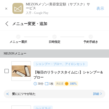
MEZONメゾン/美容室定額（サブスク）サ
×
表示
ービス
入手 -
Google Play
メニュー変更・追加
メニュー選択
日時指定
予約手続き
MEZONメニュー
シャンプー・ブロー、アイロンセット
【毎日のリラックスタイムに♪】シャンプー＆
ブロー
30分
1枚
100%
満足度
髪ににツヤが出た
詳細
ヘッドスパ