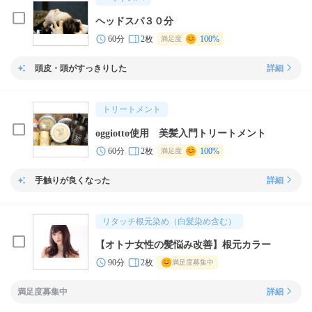
ヘッドスパ３０分
60分
2枚
100%
満足度
頭皮・頭がすっきりした
詳細
トリートメント
oggiotto使用 美髪入門トリートメント
60分
2枚
100%
満足度
手触りが良くなった
詳細
リタッチ根元染め（白髪染め含む）
【オトナ女性の髪悩み改善】根元カラー
90分
2枚
満足度募集中
満足度募集中
詳細