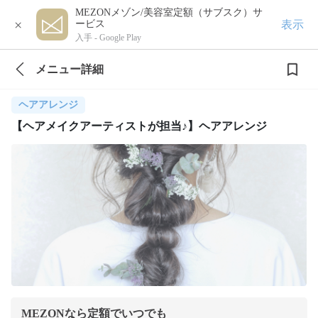
MEZONメゾン/美容室定額（サブスク）サ
×
表示
ービス
入手 -
Google Play
メニュー詳細
ヘアアレンジ
【ヘアメイクアーティストが担当♪】ヘアアレンジ
MEZONなら定額でいつでも