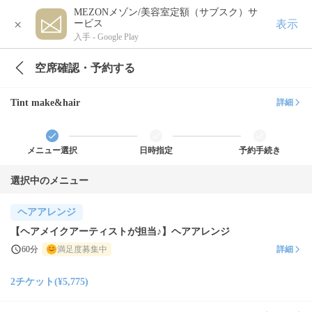
MEZONメゾン/美容室定額（サブスク）サ
×
表示
ービス
入手 -
Google Play
空席確認・予約する
Tint make&hair
詳細
メニュー選択
日時指定
予約手続き
選択中のメニュー
ヘアアレンジ
【ヘアメイクアーティストが担当♪】ヘアアレンジ
60分
満足度募集中
詳細
2チケット(¥5,775)