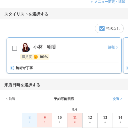
＋ メニュー変更・追加
スタイリストを選択する
指名なし
小林 明香
詳細
満足度
100%
施術が丁寧
来店日時を選択する
< 前週
予約可能日程
次週 >
8月
8
9
10
11
12
13
14
土
日
月
祝
水
木
金