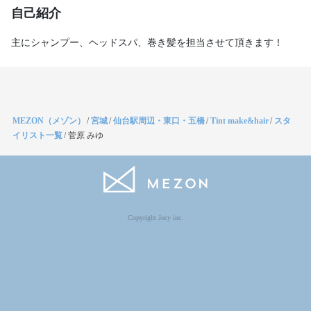
自己紹介
主にシャンプー、ヘッドスパ、巻き髪を担当させて頂きます！
MEZON（メゾン）
/
宮城
/
仙台駅周辺・東口・五橋
/
Tint make&hair
/
スタ
イリスト一覧
/
菅原 みゆ
Copyright Jocy inc.