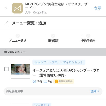
MEZONメゾン/美容室定額（サブスク）サ
×
表示
ービス
入手 -
Google Play
メニュー変更・追加
メニュー選択
日時指定
予約手続き
MEZONメニュー
シャンプー・ブロー、アイロンセット
オージュアまたはTOKIOのシャンプー・ブロ
ー （通常価格3,300円）
30分
1枚
満足度募集中
満足度募集中
詳細
ヘッドスパ