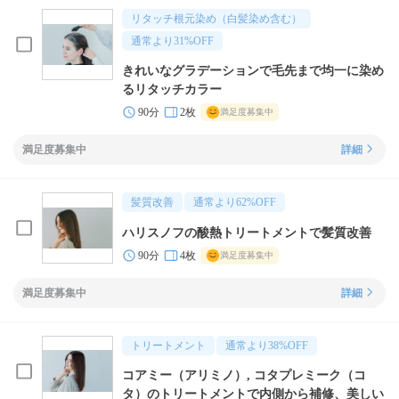
リタッチ根元染め（白髪染め含む）
通常より
31
%OFF
きれいなグラデーションで毛先まで均一に染め
るリタッチカラー
90分
2枚
満足度募集中
満足度募集中
詳細
髪質改善
通常より
62
%OFF
ハリスノフの酸熱トリートメントで髪質改善
90分
4枚
満足度募集中
満足度募集中
詳細
トリートメント
通常より
38
%OFF
コアミー（アリミノ）, コタプレミーク（コ
タ）のトリートメントで内側から補修、美しい