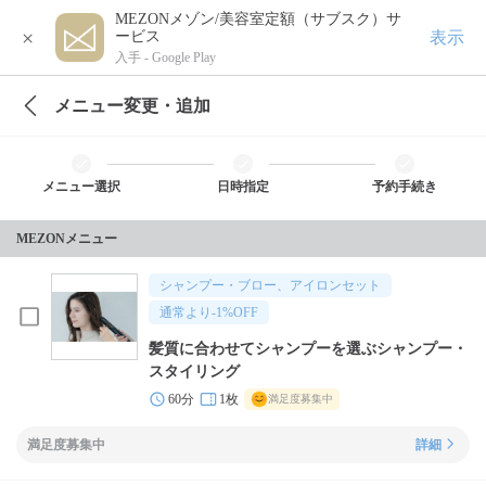
MEZONメゾン/美容室定額（サブスク）サ
×
表示
ービス
入手 -
Google Play
メニュー変更・追加
メニュー選択
日時指定
予約手続き
MEZONメニュー
シャンプー・ブロー、アイロンセット
通常より
-1
%OFF
髪質に合わせてシャンプーを選ぶシャンプー・
スタイリング
60分
1枚
満足度募集中
満足度募集中
詳細