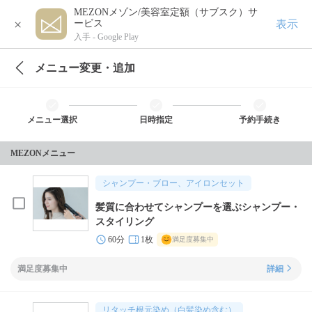
MEZONメゾン/美容室定額（サブスク）サ
×
表示
ービス
入手 -
Google Play
メニュー変更・追加
メニュー選択
日時指定
予約手続き
MEZONメニュー
シャンプー・ブロー、アイロンセット
髪質に合わせてシャンプーを選ぶシャンプー・
スタイリング
60分
1枚
満足度募集中
満足度募集中
詳細
リタッチ根元染め（白髪染め含む）