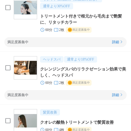
通常より
30
%OFF
トリートメント付きで根元から毛先まで艶髪
に、リタッチカラー
60分
2枚
満足度募集中
満足度募集中
詳細
ヘッドスパ
通常より
18
%OFF
クレンジングスパのリラクゼーション効果で美
しく、ヘッドスパ
60分
2枚
満足度募集中
満足度募集中
詳細
髪質改善
クオレの酸熱トリートメントで髪質改善
60分
4枚
満足度募集中