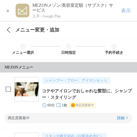
MEZONメゾン/美容室定額（サブスク）サ
×
表示
ービス
入手 -
Google Play
メニュー変更・追加
メニュー選択
日時指定
予約手続き
MEZONメニュー
シャンプー・ブロー、アイロンセット
コテやアイロンでおしゃれな髪型に、シャンプ
ー・スタイリング
60分
1枚
満足度募集中
満足度募集中
詳細
リタッチ根元染め（白髪染め含む）