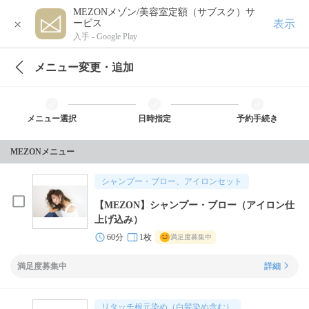
MEZONメゾン/美容室定額（サブスク）サ
×
表示
ービス
入手 -
Google Play
メニュー変更・追加
メニュー選択
日時指定
予約手続き
MEZONメニュー
シャンプー・ブロー、アイロンセット
【MEZON】シャンプー・ブロー（アイロン仕
上げ込み）
60分
1枚
満足度募集中
満足度募集中
詳細
リタッチ根元染め（白髪染め含む）