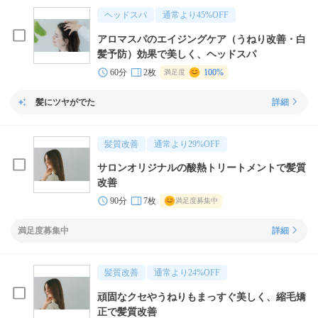
ヘッドスパ
通常より
45
%OFF
アロマスパのエイジングケア（うねり改善・白
髪予防）効果で美しく、ヘッドスパ
60分
2枚
100%
満足度
髪にツヤがでた
詳細
髪質改善
通常より
29
%OFF
サロンオリジナルの酸熱トリートメントで髪質
改善
90分
7枚
満足度募集中
満足度募集中
詳細
髪質改善
通常より
24
%OFF
頑固なクセやうねりもまっすぐ美しく、縮毛矯
正で髪質改善