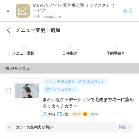
MEZONメゾン/美容室定額（サブスク）サ
×
表示
ービス
入手 -
Google Play
メニュー変更・追加
メニュー選択
日時指定
予約手続き
MEZONメニュー
リタッチ根元染め（白髪染め含む）
通常より
52
%OFF
きれいなグラデーションで毛先まで均一に染め
るリタッチカラー
90分
2枚
100%
満足度
カラーの技術力が高い
詳細