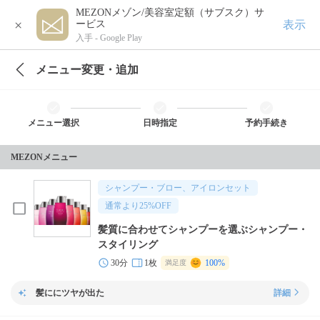
MEZONメゾン/美容室定額（サブスク）サ
×
表示
ービス
入手 -
Google Play
メニュー変更・追加
メニュー選択
日時指定
予約手続き
MEZONメニュー
シャンプー・ブロー、アイロンセット
通常より
25
%OFF
髪質に合わせてシャンプーを選ぶシャンプー・
スタイリング
30分
1枚
100%
満足度
髪ににツヤが出た
詳細