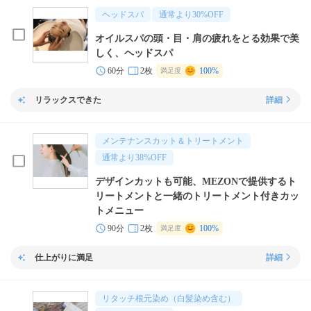
ヘッドスパ
通常より
30
%OFF
オイルスパの頭・目・肩の疲れをとる効果で美
しく、ヘッドスパ
60分
2枚
100%
満足度
リラックスできた
詳細
メンテナンスカット＆トリートメント
通常より
38
%OFF
デザインカットも可能、MEZONで提供するト
リートメントと一緒のトリートメント付きカッ
トメニュー
90分
2枚
100%
満足度
仕上がりに満足
詳細
リタッチ根元染め（白髪染め含む）