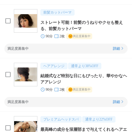
前髪カットパーマ
ストレート可能！前髪のうねりやクセも整え
る、前髪カットパーマ
90分
2枚
満足度募集中
満足度募集中
詳細
ヘアアレンジ
通常より
38
%OFF
結婚式など特別な日にもぴったり、華やかなヘ
アアレンジ
90分
2枚
満足度募集中
満足度募集中
詳細
プレミアムヘッドスパ
通常より
22
%OFF
最高峰の成分を深層部まで与えてくれるヘアエ