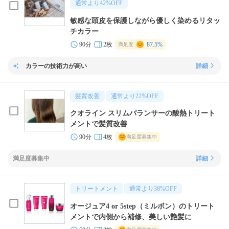
通常より
42
%OFF
敏感な頭皮を保護しながら優しく染めるリタッ
チカラー
90分
2枚
87.5%
満足度
カラーの技術力が高い
詳細
髪質改善
通常より
22
%OFF
クオライン スリムバランサーの酸熱トリート
メントで髪質改善
90分
4枚
満足度募集中
満足度募集中
詳細
トリートメント
通常より
38
%OFF
オージュア4 or 5step（ミルボン）のトリート
メントで内側から補修、美しい艶髪に