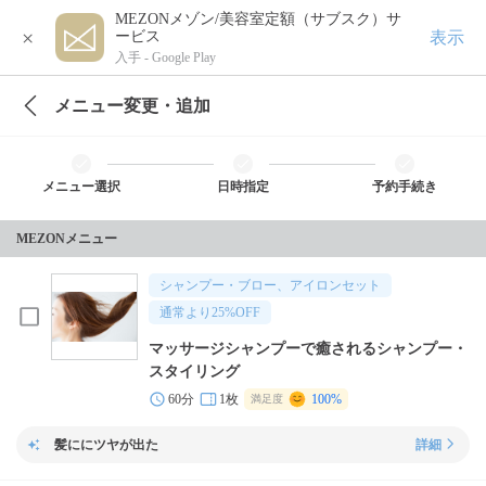
MEZONメゾン/美容室定額（サブスク）サ
×
表示
ービス
入手 -
Google Play
メニュー変更・追加
メニュー選択
日時指定
予約手続き
MEZONメニュー
シャンプー・ブロー、アイロンセット
通常より
25
%OFF
マッサージシャンプーで癒されるシャンプー・
スタイリング
60分
1枚
100%
満足度
髪ににツヤが出た
詳細