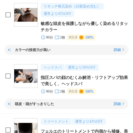
リタッチ根元染め（白髪染め含む）
通常より
45
%OFF
敏感な頭皮を保護しながら優しく染めるリタッ
チカラー
90分
2枚
100%
満足度
カラーの技術力が高い
詳細
ヘッドスパ
通常より
50
%OFF
指圧スパの顔のむくみ解消・リフトアップ効果
で美しく、ヘッドスパ
90分
2枚
100%
満足度
頭皮・頭がすっきりした
詳細
トリートメント
通常より
42
%OFF
フェルエのトリートメントで内側から補修、美