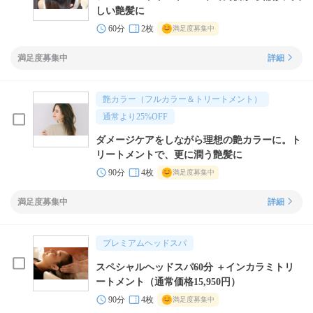
しい艶髪に
60分
2枚
満足度募集中
満足度募集中
詳細
艶カラー（フルカラー＆トリートメント）
通常より
25
%OFF
ダメージケアをしながら理想の艶カラーに。ト
リートメントで、更に潤う艶髪に
90分
4枚
満足度募集中
満足度募集中
詳細
プレミアムヘッドスパ
スペシャルヘッドスパ60分 ＋インカラミトリ
ートメント（通常価格15,950円）
90分
4枚
満足度募集中