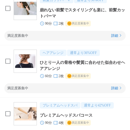
前髪カットパーマ
通常より
36
%OFF
崩れない前髪でスタイリングも楽に、前髪カッ
トパーマ
90分
2枚
満足度募集中
満足度募集中
詳細
ヘアアレンジ
通常より
36
%OFF
ひとり一人の骨格や髪質に合わせた似合わせヘ
アアレンジ
60分
2枚
満足度募集中
満足度募集中
詳細
プレミアムヘッドスパ
通常より
42
%OFF
プレミアムヘッドスパコース
90分
4枚
満足度募集中