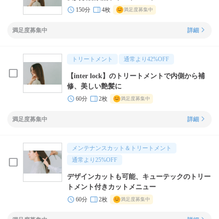
150分
4枚
満足度募集中
満足度募集中
詳細
トリートメント
通常より
42
%OFF
【inter lock】のトリートメントで内側から補
修、美しい艶髪に
60分
2枚
満足度募集中
満足度募集中
詳細
メンテナンスカット＆トリートメント
通常より
25
%OFF
デザインカットも可能、キューテックのトリー
トメント付きカットメニュー
60分
2枚
満足度募集中