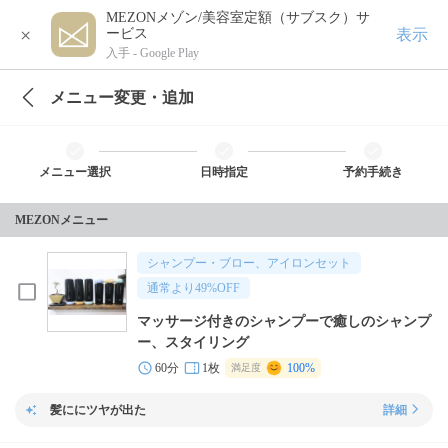
MEZONメゾン/美容室定額（サブスク）サ
×
表示
ービス
入手 -
Google Play
メニュー変更・追加
メニュー選択
日時指定
予約手続き
MEZONメニュー
シャンプー・ブロー、アイロンセット
通常より
49
%OFF
マッサージ付きのシャンプーで癒しのシャンプ
ー、スタイリング
60分
1枚
100%
満足度
髪ににツヤが出た
詳細