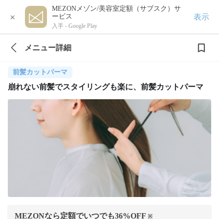
MEZONメゾン/美容室定額（サブスク）サ
×
表示
ービス
入手 -
Google Play
メニュー詳細
前髪カットパーマ
崩れない前髪でスタイリングも楽に、前髪カットパーマ
MEZONなら定額でいつでも
36
%OFF
※