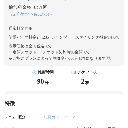
通常料金¥9,075/1回
→
2チケット(¥5,775)
※
通常料金詳細
前髪パーマ料金¥ 4,235
+
シャンプー・スタイリング料金¥ 4,840
表示価格は全て税込です
※定額チケット 4チケット契約
時の金額です
※ご契約プランによって割引率が
36
%~
43
%になります
施術時間
チケット
90
2
分
枚
特徴
前髪カットパーマ
メニュー区分