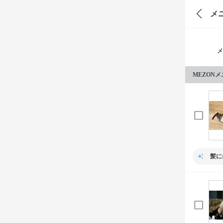
メ
メ
MEZON
髪に