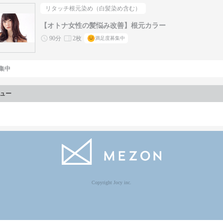
リタッチ根元染め（白髪染め含む）
【オトナ女性の髪悩み改善】根元カラー
90分
2枚
満足度募集中
集中
ュー
Copyright Jocy inc.