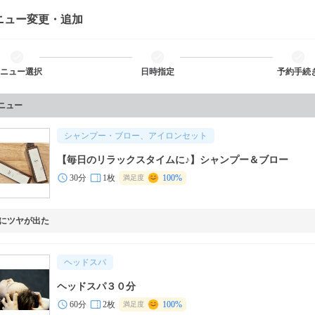
ニュー変更・追加
ニュー選択
日時指定
予約手続
メニュー
シャンプー・ブロー、アイロンセット
【毎日のリラックスタイムに♪】シャンプー＆ブロー
30分
1枚
100%
満足度
にツヤが出た
ヘッドスパ
ヘッドスパ３０分
60分
2枚
100%
満足度