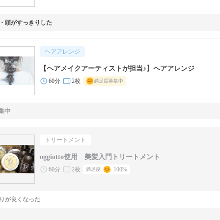
・頭がすっきりした
ヘアアレンジ
【ヘアメイクアーティストが担当♪】ヘアアレンジ
60分
2枚
満足度募集中
集中
トリートメント
oggiotto使用 美髪入門トリートメント
60分
2枚
100%
満足度
りが良くなった