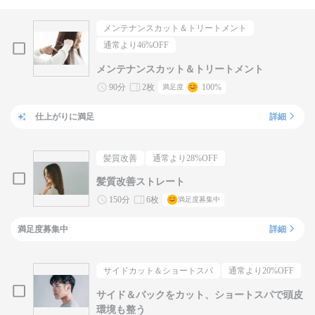
メンテナンスカット＆トリートメント
通常より
46
%OFF
メンテナンスカット＆トリートメント
90分
2枚
100%
満足度
仕上がりに満足
詳細
髪質改善
通常より
28
%OFF
髪質改善ストレート
150分
6枚
満足度募集中
満足度募集中
詳細
サイドカット＆ショートスパ
通常より
20
%OFF
サイド＆バックをカット、ショートスパで頭皮
環境も整う