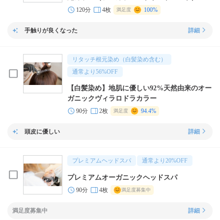
120分
4枚
100%
満足度
手触りが良くなった
詳細
リタッチ根元染め（白髪染め含む）
通常より
56
%OFF
【白髪染め】地肌に優しい92%天然由来のオー
ガニックヴィラロドラカラー
90分
2枚
94.4%
満足度
頭皮に優しい
詳細
プレミアムヘッドスパ
通常より
20
%OFF
プレミアムオーガニックヘッドスパ
90分
4枚
満足度募集中
満足度募集中
詳細