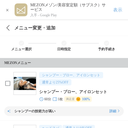
MEZONメゾン/美容室定額（サブスク）サ
×
表示
ービス
入手 -
Google Play
メニュー変更・追加
メニュー選択
日時指定
予約手続き
MEZONメニュー
シャンプー・ブロー、アイロンセット
通常より
25
%OFF
シャンプー・ブロー、アイロンセット
60分
1枚
100%
満足度
シャンプーの技術力が高い
詳細