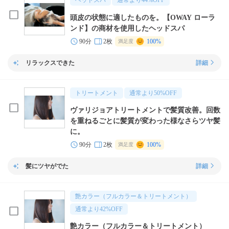
ヘッドスパ
通常より
44
%OFF
頭皮の状態に適したものを。【OWAY ローラ
ンド】の商材を使用したヘッドスパ
90分
2枚
100%
満足度
リラックスできた
詳細
トリートメント
通常より
50
%OFF
ヴァリジョアトリートメントで髪質改善。回数
を重ねるごとに髪質が変わった様なさらツヤ髪
に。
90分
2枚
100%
満足度
髪にツヤがでた
詳細
艶カラー（フルカラー＆トリートメント）
通常より
42
%OFF
艶カラー（フルカラー＆トリートメント）