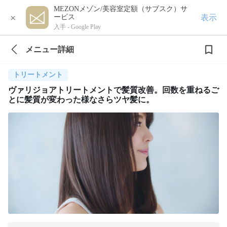
MEZONメゾン/美容室定額（サブスク）サ
×
表示
ービス
入手 -
Google Play
メニュー詳細
トリートメント
ヴァリジョアトリートメントで髪質改善。回数を重ねるご
とに髪質が変わった様なさらツヤ髪に。