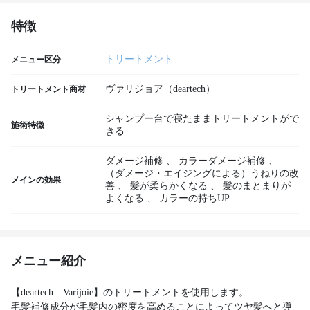
特徴
トリートメント
メニュー区分
ヴァリジョア（deartech）
トリートメント商材
シャンプー台で寝たままトリートメントがで
施術特徴
きる
ダメージ補修
、
カラーダメージ補修
、
（ダメージ・エイジングによる）うねりの改
メインの効果
善
、
髪が柔らかくなる
、
髪のまとまりが
よくなる
、
カラーの持ちUP
メニュー紹介
【deartech Varijoie】のトリートメントを使用します。
毛髪補修成分が毛髪内の密度を高めることによってツヤ髪へと導