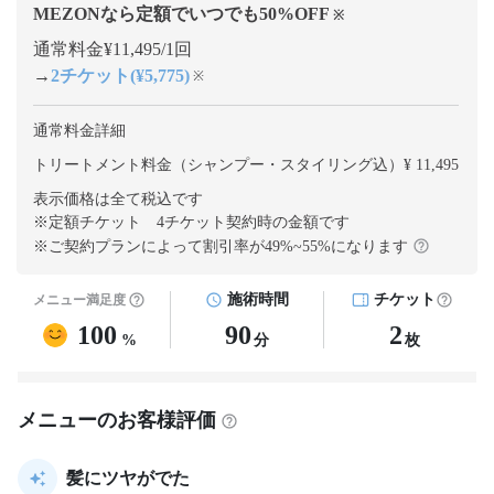
MEZONなら定額でいつでも
50
%OFF
※
通常料金¥11,495/1回
→
2チケット(¥5,775)
※
通常料金詳細
トリートメント料金（シャンプー・スタイリング込）¥ 11,495
表示価格は全て税込です
※定額チケット 4チケット契約
時の金額です
※ご契約プランによって割引率が
49
%~
55
%になります
施術時間
チケット
メニュー満足度
100
90
2
%
分
枚
メニューのお客様評価
髪にツヤがでた