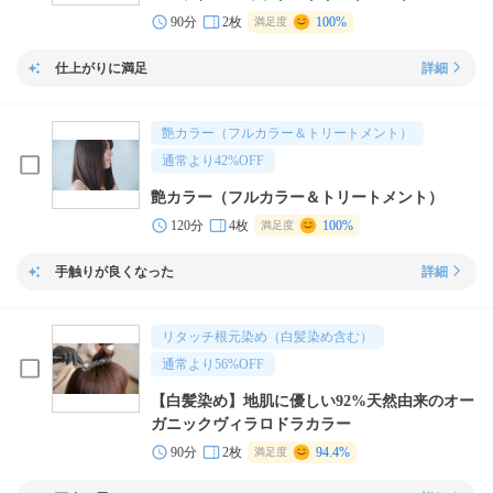
90分
2枚
100%
満足度
仕上がりに満足
詳細
艶カラー（フルカラー＆トリートメント）
通常より
42
%OFF
艶カラー（フルカラー＆トリートメント）
120分
4枚
100%
満足度
手触りが良くなった
詳細
リタッチ根元染め（白髪染め含む）
通常より
56
%OFF
【白髪染め】地肌に優しい92%天然由来のオー
ガニックヴィラロドラカラー
90分
2枚
94.4%
満足度