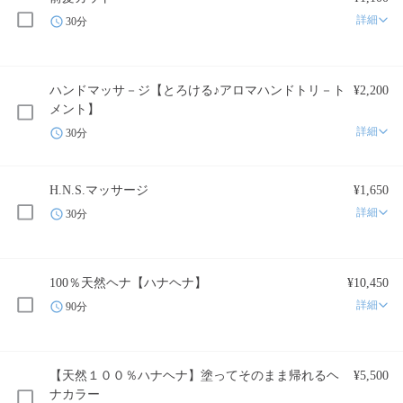
詳細
30分
ハンドマッサ－ジ【とろける♪アロマハンドトリ－ト
¥2,200
メント】
詳細
30分
H.N.S.マッサージ
¥1,650
詳細
30分
100％天然ヘナ【ハナヘナ】
¥10,450
詳細
90分
【天然１００％ハナヘナ】塗ってそのまま帰れるヘ
¥5,500
ナカラー