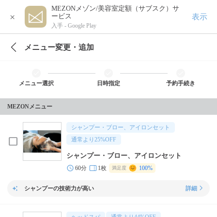
MEZONメゾン/美容室定額（サブスク）サ
×
表示
ービス
入手 -
Google Play
メニュー変更・追加
メニュー選択
日時指定
予約手続き
MEZONメニュー
シャンプー・ブロー、アイロンセット
通常より
25
%OFF
シャンプー・ブロー、アイロンセット
60分
1枚
100%
満足度
シャンプーの技術力が高い
詳細