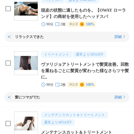
ヘッドスパ
通常より
44
%OFF
頭皮の状態に適したものを。【OWAY ローラ
ンド】の商材を使用したヘッドスパ
90分
2枚
100%
満足度
リラックスできた
詳細
トリートメント
通常より
50
%OFF
ヴァリジョアトリートメントで髪質改善。回数
を重ねるごとに髪質が変わった様なさらツヤ髪
に。
90分
2枚
100%
満足度
髪にツヤがでた
詳細
メンテナンスカット＆トリートメント
通常より
46
%OFF
メンテナンスカット＆トリートメント