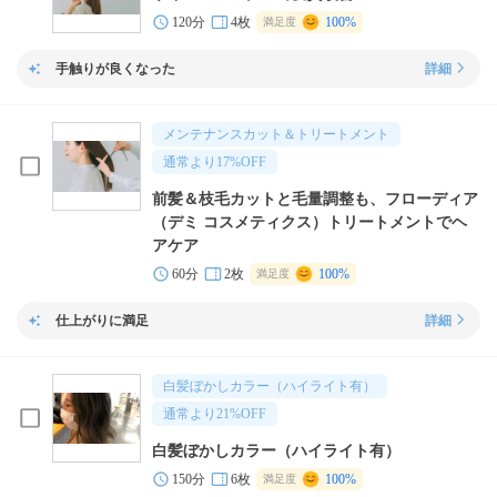
120分
4枚
100%
満足度
手触りが良くなった
詳細
メンテナンスカット＆トリートメント
通常より
17
%OFF
前髪＆枝毛カットと毛量調整も、フローディア
（デミ コスメティクス）トリートメントでヘ
アケア
60分
2枚
100%
満足度
仕上がりに満足
詳細
白髪ぼかしカラー（ハイライト有）
通常より
21
%OFF
白髪ぼかしカラー（ハイライト有）
150分
6枚
100%
満足度