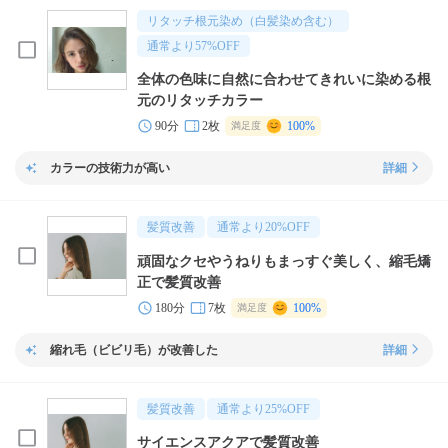
リタッチ根元染め（白髪染め含む）
通常より
57
%OFF
全体の色味に自然に合わせてきれいに染める根
元のリタッチカラー
90分
2枚
100%
満足度
カラーの技術力が高い
詳細
髪質改善
通常より
20
%OFF
頑固なクセやうねりもまっすぐ美しく、縮毛矯
正で髪質改善
180分
7枚
100%
満足度
縮れ毛（ビビリ毛）が改善した
詳細
髪質改善
通常より
25
%OFF
サイエンスアクアで髪質改善