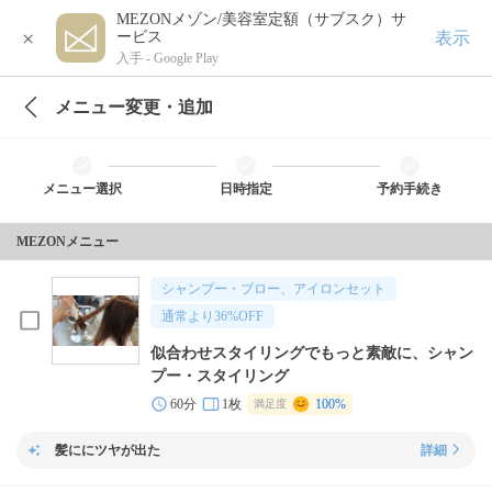
MEZONメゾン/美容室定額（サブスク）サ
×
表示
ービス
入手 -
Google Play
メニュー変更・追加
メニュー選択
日時指定
予約手続き
MEZONメニュー
シャンプー・ブロー、アイロンセット
通常より
36
%OFF
似合わせスタイリングでもっと素敵に、シャン
プー・スタイリング
60分
1枚
100%
満足度
髪ににツヤが出た
詳細