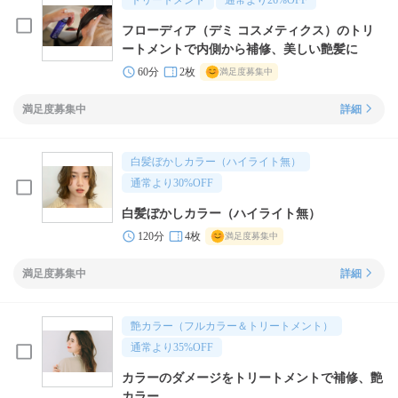
トリートメント
通常より
26
%OFF
フローディア（デミ コスメティクス）のトリ
ートメントで内側から補修、美しい艶髪に
60分
2枚
満足度募集中
満足度募集中
詳細
白髪ぼかしカラー（ハイライト無）
通常より
30
%OFF
白髪ぼかしカラー（ハイライト無）
120分
4枚
満足度募集中
満足度募集中
詳細
艶カラー（フルカラー＆トリートメント）
通常より
35
%OFF
カラーのダメージをトリートメントで補修、艶
カラー