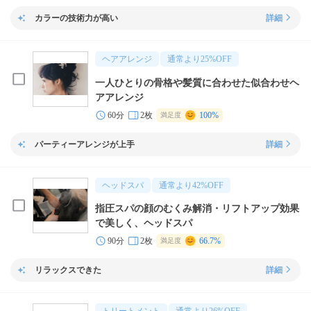
カラーの技術力が高い
詳細
ヘアアレンジ
通常より
25
%OFF
一人ひとりの骨格や髪質に合わせた似合わせヘ
アアレンジ
60分
2枚
100%
満足度
パーティーアレンジが上手
詳細
ヘッドスパ
通常より
42
%OFF
指圧スパの顔のむくみ解消・リフトアップ効果
で美しく、ヘッドスパ
90分
2枚
66.7%
満足度
リラックスできた
詳細