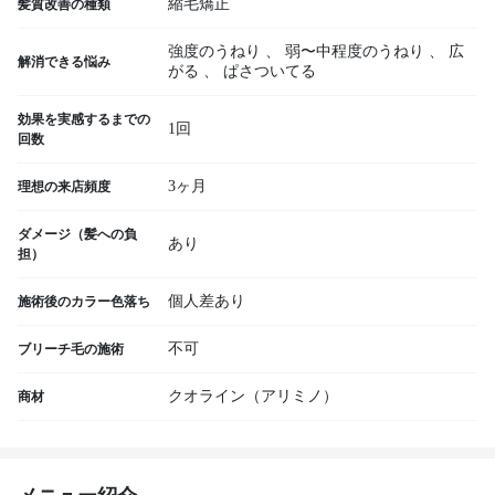
縮毛矯正
髪質改善の種類
強度のうねり
、
弱〜中程度のうねり
、
広
解消できる悩み
がる
、
ぱさついてる
効果を実感するまでの
1回
回数
3ヶ月
理想の来店頻度
ダメージ（髪への負
あり
担）
個人差あり
施術後のカラー色落ち
不可
ブリーチ毛の施術
クオライン（アリミノ）
商材