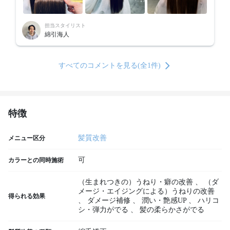
担当スタイリスト
綿引海人
すべてのコメントを見る(全1件)
特徴
髪質改善
メニュー区分
可
カラーとの同時施術
（生まれつきの）うねり・癖の改善
、
（ダ
メージ・エイジングによる）うねりの改善
得られる効果
、
ダメージ補修
、
潤い・艶感UP
、
ハリコ
シ・弾力がでる
、
髪の柔らかさがでる