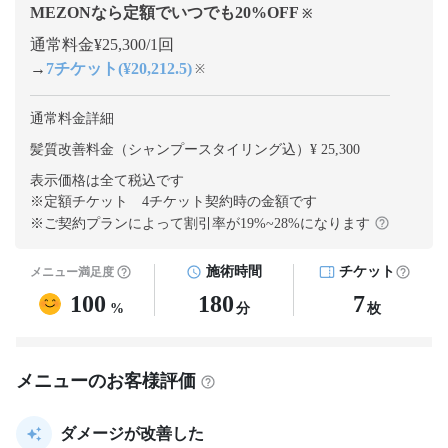
MEZONなら定額でいつでも
20
%OFF
※
通常料金¥25,300/1回
→
7チケット(¥20,212.5)
※
通常料金詳細
髪質改善料金（シャンプースタイリング込）¥ 25,300
表示価格は全て税込です
※定額チケット 4チケット契約
時の金額です
※ご契約プランによって割引率が
19
%~
28
%になります
施術時間
チケット
メニュー満足度
100
180
7
%
分
枚
メニューのお客様評価
ダメージが改善した