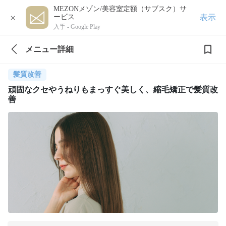
MEZONメゾン/美容室定額（サブスク）サ
×
表示
ービス
入手 -
Google Play
メニュー詳細
髪質改善
頑固なクセやうねりもまっすぐ美しく、縮毛矯正で髪質改
善