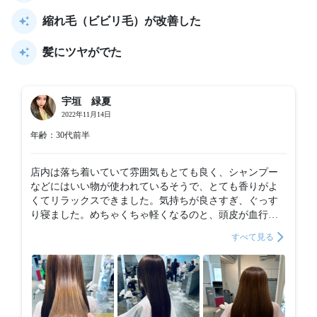
縮れ毛（ビビリ毛）が改善した
髪にツヤがでた
宇垣 緑夏
2022年11月14日
年齢：30代前半
店内は落ち着いていて雰囲気もとても良く、シャンプー
などにはいい物が使われているそうで、とても香りがよ
くてリラックスできました。気持ちが良さすぎ、ぐっす
り寝ました。めちゃくちゃ軽くなるのと、頭皮が血行良
くなったみたいで頭触るとわかるんですが柔らかくなっ
すべて見る
てる感じします！最後仕上がりも満足です。トイレはセ
ンスが良く、壁紙からかける絵まで、全て人の目に潤っ
ています。ハンドソープとハードクリームもイソップを
使ってるから、とても好感度アップしました。