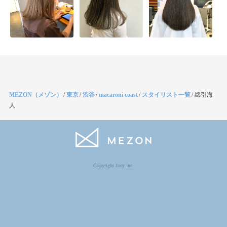
MEZON（メゾン）
/
東京
/
渋谷
/
macaroni coast
/
スタイリスト一覧
/
綿引海
人
Copyright Jocy inc.