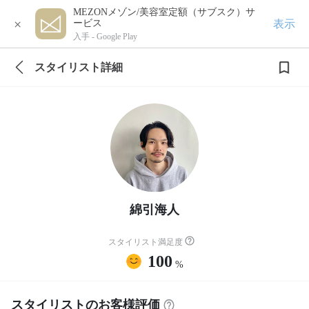
MEZONメゾン/美容室定額（サブスク）サ
×
表示
ービス
入手 -
Google Play
スタイリスト詳細
綿引海人
スタイリスト満足度
100
%
スタイリストのお客様評価