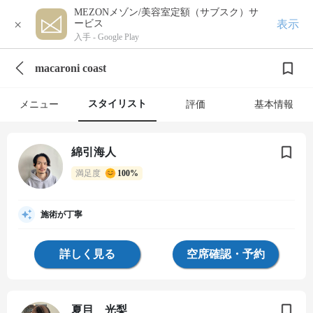
MEZONメゾン/美容室定額（サブスク）サ
×
表示
ービス
入手 -
Google Play
macaroni coast
スタイリスト
メニュー
評価
基本情報
綿引海人
満足度
100%
施術が丁寧
詳しく見る
空席確認・予約
夏目 光梨