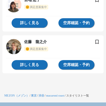
満足度募集中
詳しく見る
空席確認・予約
佐藤 龍之介
満足度募集中
詳しく見る
空席確認・予約
MEZON（メゾン）
/
東京
/
渋谷
/
macaroni coast
/
スタイリスト一覧