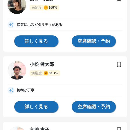
満足度
100%
接客にホスピタリティがある
詳しく見る
空席確認・予約
小松 健太郎
満足度
83.3%
施術が丁寧
詳しく見る
空席確認・予約
宮地 恵子