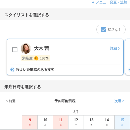
＋ メニュー変更・追加
スタイリストを選択する
指名なし
大木 茜
詳細
満足度
100%
程よい距離感のある接客
来店日時を選択する
< 前週
予約可能日程
次週 >
8月
9
10
11
12
13
14
15
日
月
祝
水
木
金
土