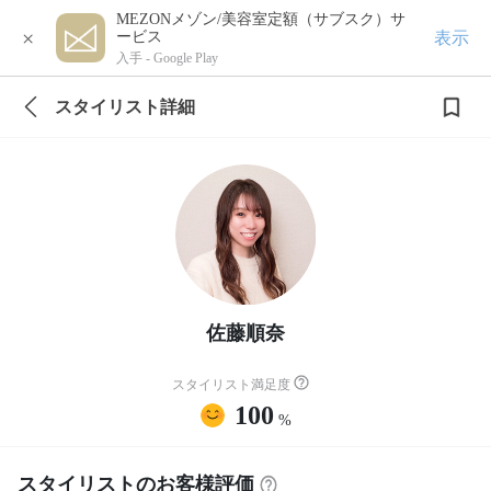
MEZONメゾン/美容室定額（サブスク）サ
×
表示
ービス
入手 -
Google Play
スタイリスト詳細
佐藤順奈
スタイリスト満足度
100
%
スタイリストのお客様評価