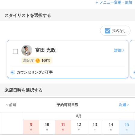
＋ メニュー変更・追加
スタイリストを選択する
指名なし
富田 光政
詳細
満足度
100%
カウンセリングが丁寧
来店日時を選択する
< 前週
予約可能日程
次週 >
8月
9
10
11
12
13
14
15
日
月
祝
水
木
金
土