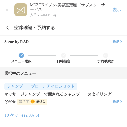
MEZONメゾン/美容室定額（サブスク）サ
×
表示
ービス
入手 -
Google Play
空席確認・予約する
Scene by.RAD
詳細
メニュー選択
日時指定
予約手続き
選択中のメニュー
シャンプー・ブロー、アイロンセット
マッサージシャンプーで癒されるシャンプー・スタイリング
30分
満足度
99.2%
詳細
1チケット(¥2,887.5)