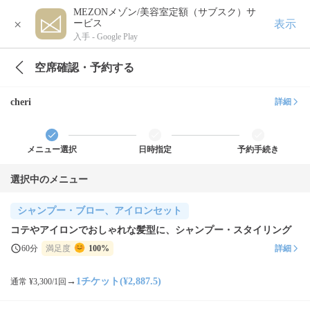
MEZONメゾン/美容室定額（サブスク）サ
×
表示
ービス
入手 -
Google Play
空席確認・予約する
cheri
詳細
メニュー選択
日時指定
予約手続き
選択中のメニュー
シャンプー・ブロー、アイロンセット
コテやアイロンでおしゃれな髪型に、シャンプー・スタイリング
60分
満足度
100%
詳細
→
1チケット(¥2,887.5)
通常 ¥3,300/1回