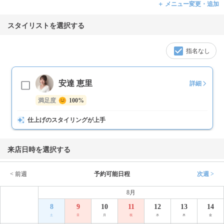
＋ メニュー変更・追加
スタイリストを選択する
指名なし
安達 恵里
詳細
満足度
100%
仕上げのスタイリングが上手
来店日時を選択する
< 前週
予約可能日程
次週 >
8月
8
9
10
11
12
13
14
土
日
月
祝
水
木
金