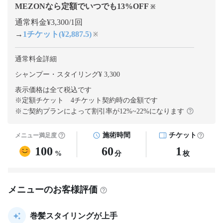
MEZONなら定額でいつでも
13
%OFF
※
通常料金¥3,300/1回
→
1チケット(¥2,887.5)
※
通常料金詳細
シャンプー・スタイリング¥ 3,300
表示価格は全て税込です
※定額チケット 4チケット契約
時の金額です
※ご契約プランによって割引率が
12
%~
22
%になります
施術時間
チケット
メニュー満足度
100
60
1
%
分
枚
メニューのお客様評価
巻髪スタイリングが上手