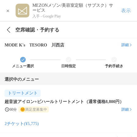
MEZONメゾン/美容室定額（サブスク）サ
×
表示
ービス
入手 -
Google Play
空席確認・予約する
MODE K's TESORO 川西店
詳細
メニュー選択
日時指定
予約手続き
選択中のメニュー
トリートメント
超音波アイロン+ビハールトリートメント（通常価格8,800円）
60分
満足度募集中
詳細
2チケット(¥5,775)