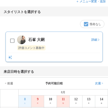
＋ メニュー変更・追加
スタイリストを選択する
指名なし
石峯 大嗣
詳細
評価コメント募集中
来店日時を選択する
< 前週
予約可能日程
次週 >
8月
8
9
10
11
12
13
14
土
日
月
祝
水
木
金