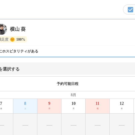
横山 葵
満足度
100%
にホスピタリティがある
を選択する
予約可能日程
8月
7
8
9
10
11
12
金
土
日
月
祝
水