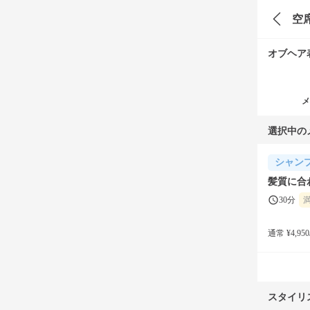
空
オブヘア
メ
選択中の
シャン
髪質に合
30分
通常 ¥4,950
スタイリ