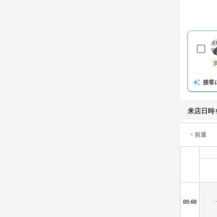
接客
来店日時
< 前週
09:00