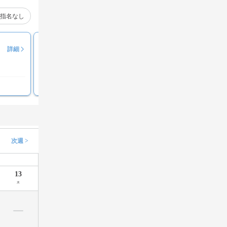
指名なし
望月敬斗
詳細
評価コメント募集中
次週 >
13
木