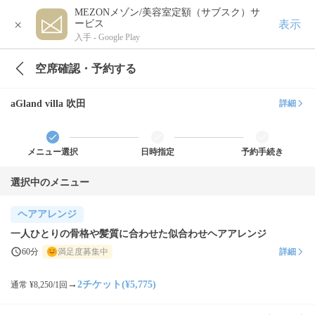
MEZONメゾン/美容室定額（サブスク）サ
×
表示
ービス
入手 -
Google Play
空席確認・予約する
aGland villa 吹田
詳細
メニュー選択
日時指定
予約手続き
選択中のメニュー
ヘアアレンジ
一人ひとりの骨格や髪質に合わせた似合わせヘアアレンジ
60分
満足度募集中
詳細
→
2チケット(¥5,775)
通常 ¥8,250/1回