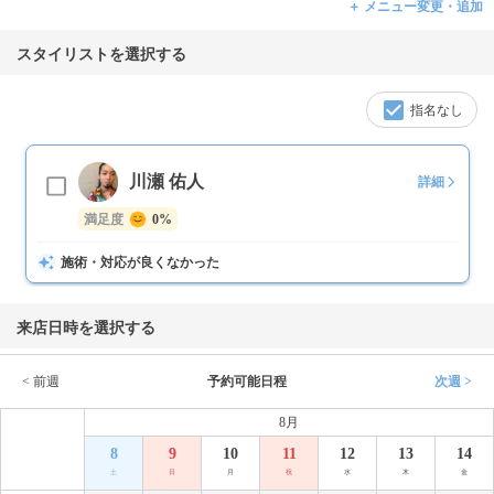
＋ メニュー変更・追加
スタイリストを選択する
指名なし
川瀬 佑人
詳細
満足度
0%
施術・対応が良くなかった
来店日時を選択する
< 前週
予約可能日程
次週 >
8月
8
9
10
11
12
13
14
土
日
月
祝
水
木
金