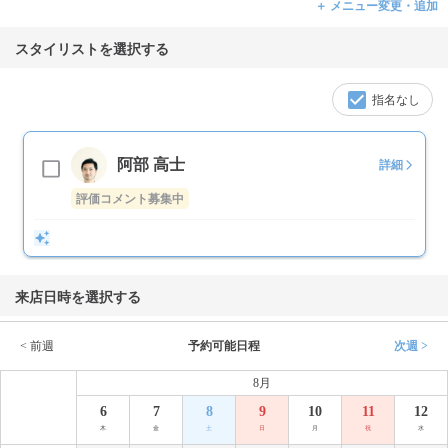
＋ メニュー変更・追加
スタイリストを選択する
指名なし
阿部 高士
詳細
評価コメント募集中
来店日時を選択する
< 前週
予約可能日程
次週 >
8月
6
7
8
9
10
11
12
木
金
土
日
月
祝
水