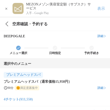
MEZONメゾン/美容室定額（サブスク）サ
×
表示
ービス
入手 -
Google Play
空席確認・予約する
DEEPOGALE
詳細
メニュー選択
日時指定
予約手続き
選択中のメニュー
プレミアムヘッドスパ
プレミアムヘッドスパ（通常価格15,950円）
90分
満足度募集中
詳細
4チケット(¥11,550)