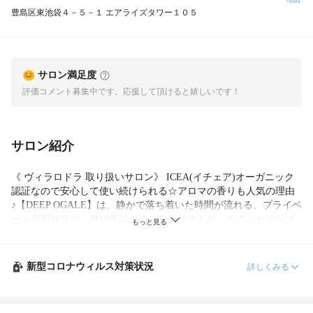
豊島区東池袋４－５－１ エアライズタワー１０５
サロン満足度
評価コメント募集中です。応援して頂けると嬉しいです！
サロン紹介
《 ヴィラロドラ 取り扱いサロン》 ICEA(イチェア)オーガニック
認証なので安心して使い続けられる☆アロマの香りも人気の理由
♪【DEEP OGALE】は、静かで落ち着いた時間が流れる、プライベ
ート空間好評◎。歴10年以上のスタイリストが、カウンセリング
から仕上げまで担当します。だから髪の悩みの相談がしやすく、
的確な解決策を教えてくれる☆
新型コロナウィルス対策状況
詳しくみる