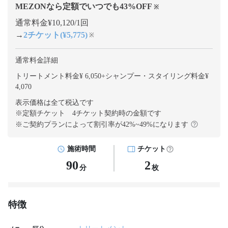
MEZONなら定額でいつでも
43
%OFF
※
通常料金¥10,120/1回
→
2チケット(¥5,775)
※
通常料金詳細
トリートメント料金¥ 6,050
+
シャンプー・スタイリング料金¥
4,070
表示価格は全て税込です
※定額チケット 4チケット契約
時の金額です
※ご契約プランによって割引率が
42
%~
49
%になります
施術時間
チケット
90
2
分
枚
特徴