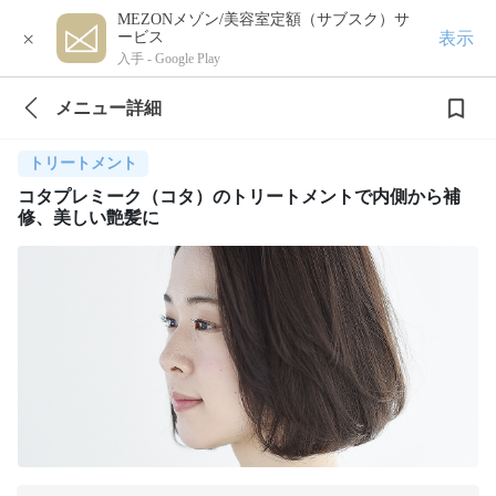
MEZONメゾン/美容室定額（サブスク）サ
×
表示
ービス
入手 -
Google Play
メニュー詳細
トリートメント
コタプレミーク（コタ）のトリートメントで内側から補
修、美しい艶髪に