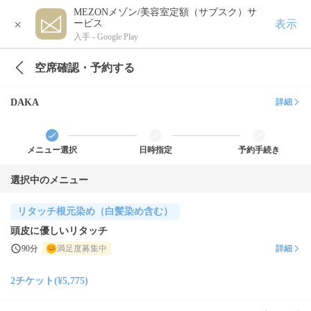
MEZONメゾン/美容室定額（サブスク）サ
×
表示
ービス
入手 -
Google Play
空席確認・予約する
DAKA
詳細
メニュー選択
日時指定
予約手続き
選択中のメニュー
リタッチ根元染め（白髪染め含む）
頭皮に優しいリタッチ
90分
満足度募集中
詳細
2チケット(¥5,775)