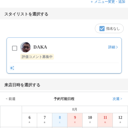
＋ メニュー変更・追加
スタイリストを選択する
指名なし
DAKA
詳細
評価コメント募集中
来店日時を選択する
< 前週
予約可能日程
次週 >
8月
6
7
8
9
10
11
12
木
金
土
日
月
祝
水