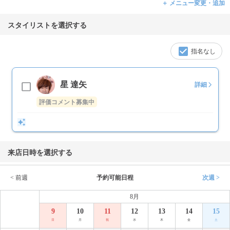
＋ メニュー変更・追加
スタイリストを選択する
指名なし
星 達矢
詳細
評価コメント募集中
来店日時を選択する
< 前週
予約可能日程
次週 >
8月
9
10
11
12
13
14
15
日
月
祝
水
木
金
土