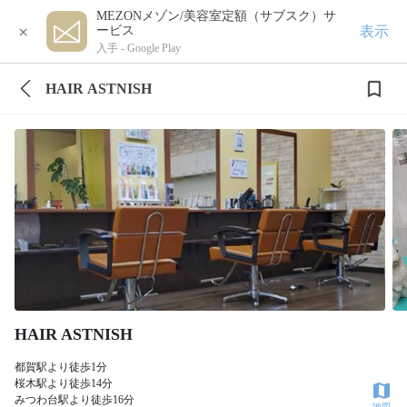
MEZONメゾン/美容室定額（サブスク）サ
×
表示
ービス
入手 -
Google Play
HAIR ASTNISH
HAIR ASTNISH
都賀駅より徒歩1分
桜木駅より徒歩14分
みつわ台駅より徒歩16分
地図