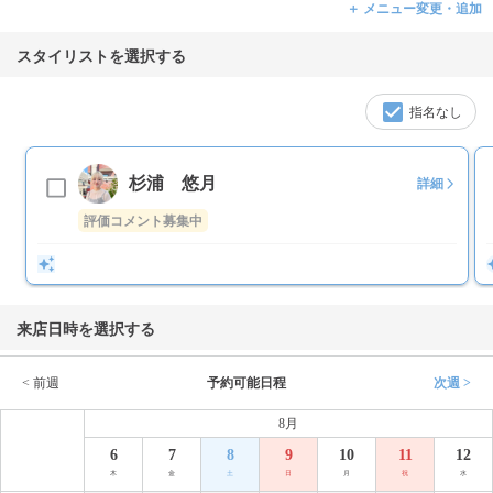
＋ メニュー変更・追加
スタイリストを選択する
指名なし
杉浦 悠月
詳細
評価コメント募集中
来店日時を選択する
< 前週
予約可能日程
次週 >
8月
6
7
8
9
10
11
12
木
金
土
日
月
祝
水