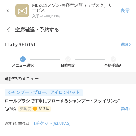
MEZONメゾン/美容室定額（サブスク）サ
×
表示
ービス
入手 -
Google Play
空席確認・予約する
Lila by AFLOAT
詳細
メニュー選択
日時指定
予約手続き
選択中のメニュー
シャンプー・ブロー、アイロンセット
ロールブラシで丁寧にブローするシャンプー・スタイリング
30分
満足度
83.3%
詳細
→
1チケット(¥2,887.5)
通常 ¥4,400/1回