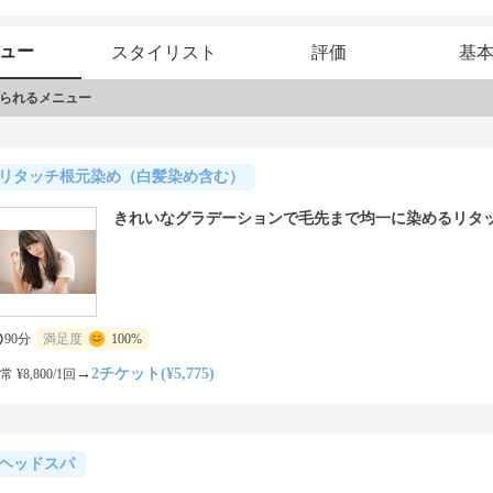
★ ★女性を必ずキレイにするをモットーに常に業界をリードす
OATのコンセプトで圧倒的支持を誇る高い技術力と経験で満足さ
ュー
スタイリスト
評価
基
られるメニュー
リタッチ根元染め（白髪染め含む）
きれいなグラデーションで毛先まで均一に染めるリタ
90分
満足度
100%
→
2チケット(¥5,775)
常 ¥8,800/1回
ヘッドスパ