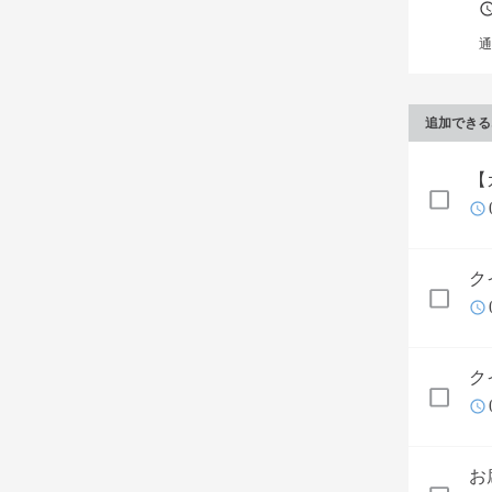
通
追加できる
【
ク
ク
お