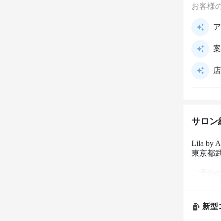
お客様
ア
案
店
サロン
Lila 
東京都武
ご予約
----------

【コロ
新型
トレン