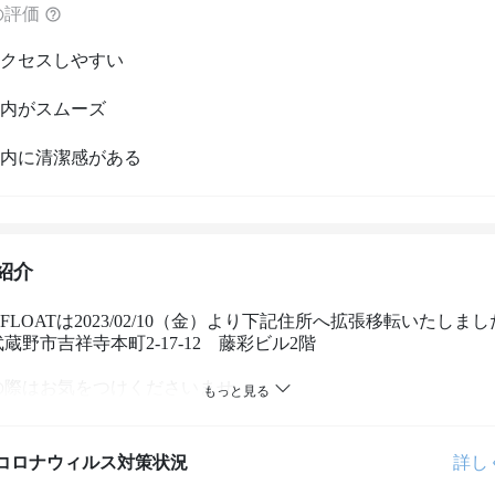
の評価
クセスしやすい
内がスムーズ
内に清潔感がある
紹介
by AFLOATは2023/02/10（金）より下記住所へ拡張移転いたしまし
蔵野市吉祥寺本町2-17-12　藤彩ビル2階

の際はお気をつけくださいませ。

ナウイルス対策☆安全のため施術中のマスクをご用意いたしま
コロナウィルス対策状況
詳し
ドのレイヤーカット、ウルフカット、ショートカットの支持率