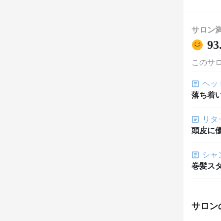
サロン
93
このサ
ヘッ
落ち着
リタ
頭皮に
シャ
巻髪ス
サロン