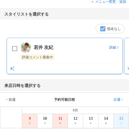
＋ メニュー変更・追加
スタイリストを選択する
指名なし
若井 友紀
詳細
評価コメント募集中
来店日時を選択する
< 前週
予約可能日程
次週 >
8月
9
10
11
12
13
14
15
日
月
祝
水
木
金
土