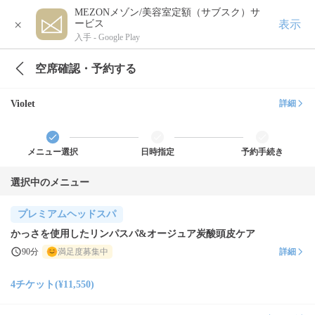
MEZONメゾン/美容室定額（サブスク）サ
×
表示
ービス
入手 -
Google Play
空席確認・予約する
Violet
詳細
メニュー選択
日時指定
予約手続き
選択中のメニュー
プレミアムヘッドスパ
かっさを使用したリンパスパ&オージュア炭酸頭皮ケア
90分
満足度募集中
詳細
4チケット(¥11,550)