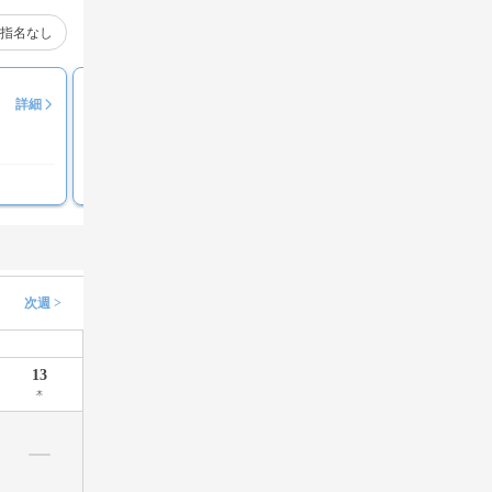
指名なし
りん
詳細
評価コメント募集中
次週 >
13
木