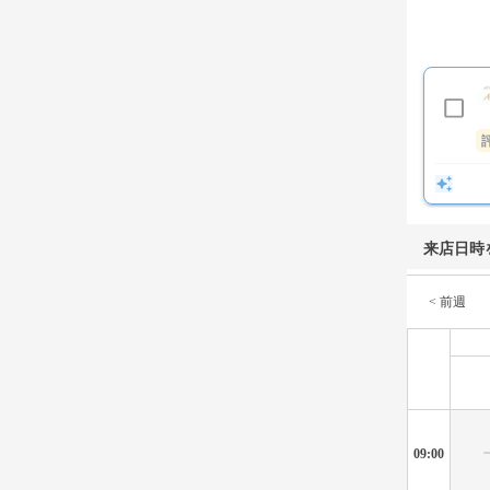
来店日時
< 前週
09:00