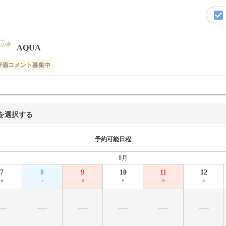
AQUA
評価コメント募集中
を選択する
予約可能日程
8月
7
8
9
10
11
12
金
土
日
月
祝
水