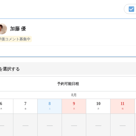
加藤 優
評価コメント募集中
を選択する
予約可能日程
8月
6
7
8
9
10
11
木
金
土
日
月
祝