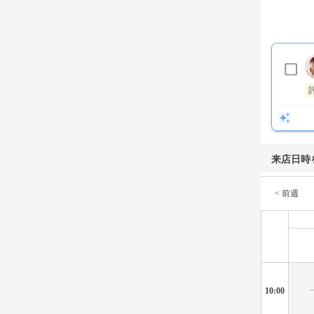
来店日時
< 前週
10:00