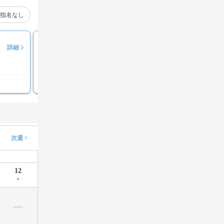
指名なし
石橋 美香
詳細
評価コメント募集中
次週 >
12
水