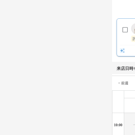
来店日時
< 前週
10:00