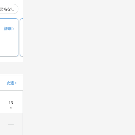
指名なし
中村 梨沙
詳細
評価コメント募集中
次週 >
13
木