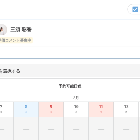
三須 彩香
評価コメント募集中
を選択する
予約可能日程
8月
7
8
9
10
11
12
金
土
日
月
祝
水