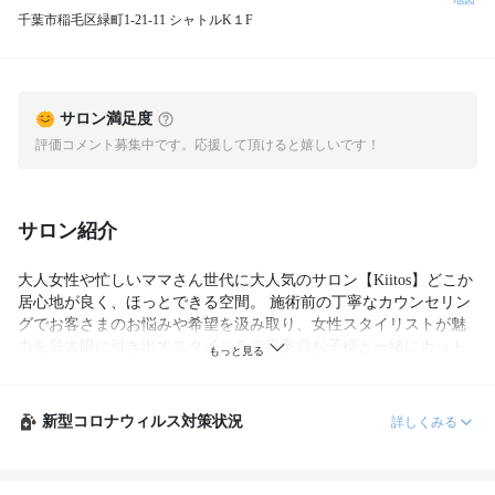
千葉市稲毛区緑町1-21-11 シャトルK１F
サロン満足度
評価コメント募集中です。応援して頂けると嬉しいです！
サロン紹介
大人女性や忙しいママさん世代に大人気のサロン【Kiitos】どこか
居心地が良く、ほっとできる空間。 施術前の丁寧なカウンセリン
グでお客さまのお悩みや希望を汲み取り、女性スタイリストが魅
力を最大限に引き出すスタイルをご提案◎お子様と一緒にカット
もOK！ママさんから“助かる”とのお声多数有♪
新型コロナウィルス対策状況
詳しくみる