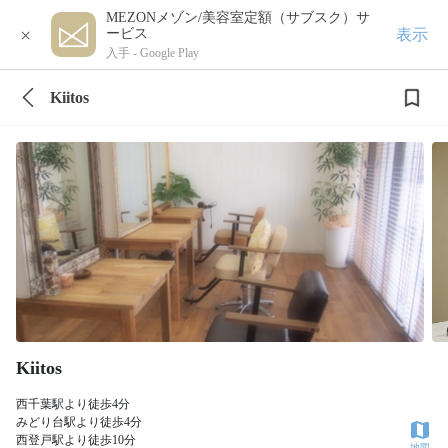
MEZONメゾン/美容室定額（サブスク）サ
×
表示
ービス
入手 -
Google Play
Kiitos
Kiitos
西千葉駅より徒歩4分
みどり台駅より徒歩4分
西登戸駅より徒歩10分
地図