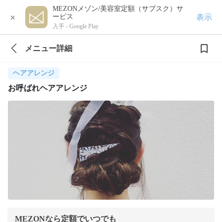
MEZONメゾン/美容室定額（サブスク）サ
×
表示
ービス
入手 -
Google Play
メニュー詳細
ヘアアレンジ
お呼ばれヘアアレンジ
MEZONなら定額でいつでも