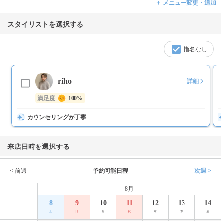
＋ メニュー変更・追加
スタイリストを選択する
指名なし
riho
詳細
満足度
100%
カウンセリングが丁寧
来店日時を選択する
< 前週
予約可能日程
次週 >
8月
8
9
10
11
12
13
14
土
日
月
祝
水
木
金