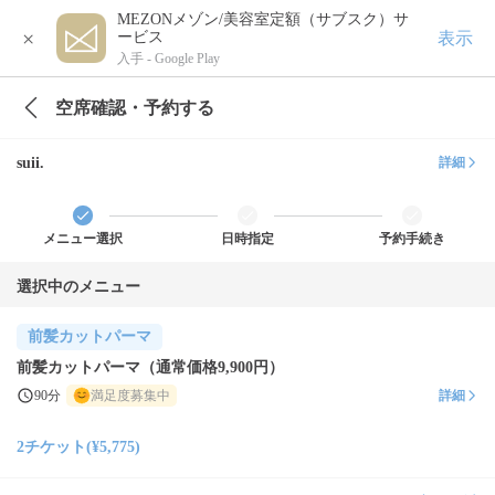
MEZONメゾン/美容室定額（サブスク）サ
×
表示
ービス
入手 -
Google Play
空席確認・予約する
suii.
詳細
メニュー選択
日時指定
予約手続き
選択中のメニュー
前髪カットパーマ
前髪カットパーマ（通常価格9,900円）
90分
満足度募集中
詳細
2チケット(¥5,775)