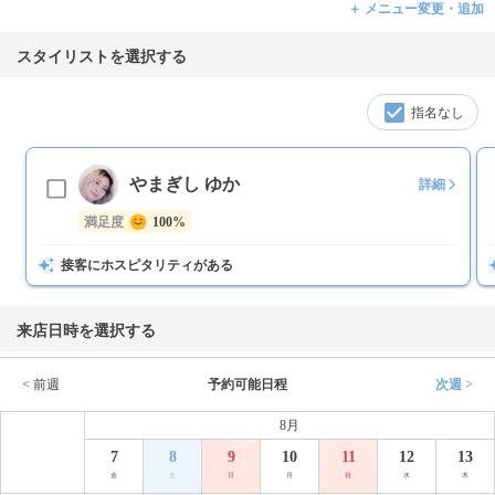
＋ メニュー変更・追加
スタイリストを選択する
指名なし
やまぎし ゆか
詳細
満足度
100%
接客にホスピタリティがある
来店日時を選択する
< 前週
予約可能日程
次週 >
8月
7
8
9
10
11
12
13
金
土
日
月
祝
水
木