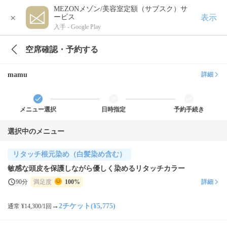
MEZONメゾン/美容室定額（サブスク）サ
×
表示
ービス
入手 -
Google Play
空席確認・予約する
mamu
詳細
メニュー選択
日時指定
予約手続き
選択中のメニュー
リタッチ根元染め（白髪染め含む）
敏感な頭皮を保護しながら優しく染めるリタッチカラー
90分
満足度
100%
詳細
→
2チケット(¥5,775)
通常 ¥14,300/1回