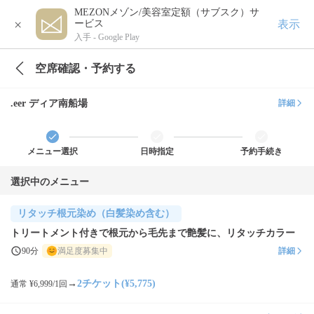
MEZONメゾン/美容室定額（サブスク）サ
×
表示
ービス
入手 -
Google Play
空席確認・予約する
.eer ディア南船場
詳細
メニュー選択
日時指定
予約手続き
選択中のメニュー
リタッチ根元染め（白髪染め含む）
トリートメント付きで根元から毛先まで艶髪に、リタッチカラー
90分
満足度募集中
詳細
→
2チケット(¥5,775)
通常 ¥6,999/1回