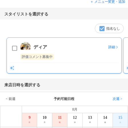
＋ メニュー変更・追加
スタイリストを選択する
指名なし
ディア
詳細
評価コメント募集中
来店日時を選択する
< 前週
予約可能日程
次週 >
8月
9
10
11
12
13
14
15
日
月
祝
水
木
金
土