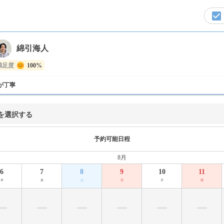
綿引海人
満足度
100%
が丁寧
を選択する
予約可能日程
8月
6
7
8
9
10
11
木
金
土
日
月
祝