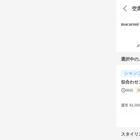
空
macaroni 
メ
選択中の
シャン
似合わせ
60分
通常 ¥4,500
スタイリ