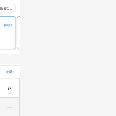
指名なし
夏目 光梨
詳細
満足度
100%
接客にホスピタリティがある
次週 >
12
水