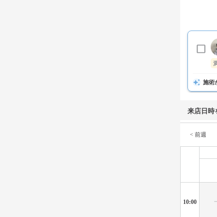
施術
来店日時
< 前週
10:00